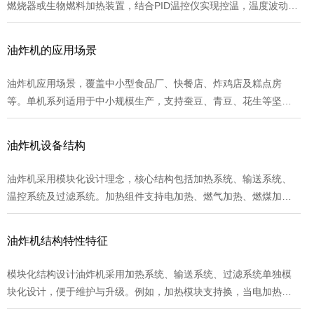
燃烧器或生物燃料加热装置，结合PID温控仪实现控温，温度波动范
围控制在±1℃以内，确保油炸一致性。输送系统：双网带无级变速
设计可油炸时间，网带宽度覆盖250-800mm，适用于不同规模生产
油炸机的应用场景
需求。...
油炸机应用场景，覆盖中小型食品厂、快餐店、炸鸡店及糕点房
等。单机系列适用于中小规模生产，支持蚕豆、青豆、花生等坚果
类及锅巴、薯片等膨化食品加工；半自动系列增加自动入料、搅拌
与出料，减少人工成本；全自动系列支持定制化设计，适配食品企
油炸机设备结构
业连续生产需求。...
油炸机采用模块化设计理念，核心结构包括加热系统、输送系统、
温控系统及过滤系统。加热组件支持电加热、燃气加热、燃煤加热
及导热油加热等多种能源形式，满足不同生产场景需求。输送系统
采用履带片输送或网带输送，可适配裹涂类产品（如鸡米花）及常
油炸机结构特性特征
规油炸食品。温控系统通过智能数字显示温控器实现精细控温，误
差范围控制在±1℃以内，确保油炸品质稳定。...
模块化结构设计油炸机采用加热系统、输送系统、过滤系统单独模
块化设计，便于维护与升级。例如，加热模块支持换，当电加热管
损坏时，用户可在10分钟内完成替换；过滤模块采用可拆卸滤网，