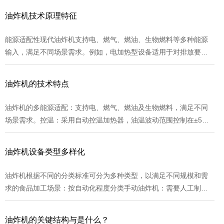
清洗周期从传统设备的2小时缩短到30分钟。效过滤与循环系统配备
油炸机技术原理特征
多级过滤装置，可阻拦0.1mm以上颗粒物，并0.9以上的游离脂肪
酸。循环系统支持自动补油与油位监测，例如当油量设定阈值时，
能源适配性现代油炸机支持电、燃气、燃油、生物燃料等多种能源
设备自动从储油罐补充新油，确保油炸质量稳定。...
输入，满足不同场景需求。例如，电加热型设备适用于对排放要求
严格的商用厨房，而燃气型设备则因升温速度快、能耗低，在食品
加工厂中受青睐。部分机型采用双能源冗余设计，确保能源供应的
油炸机的技术特点
稳定性。智能温控系统通过精度传感器与PLC控制系统，油炸机可实
现±1℃的温度波动控制。例如，在炸制薯条时，油温稳定在175℃
油炸机的多能源适配：支持电、燃气、燃油及生物燃料，满足不同
±1℃区间，可避免因温度波动导致的产品焦糊或吸油过多。部分机
场景需求。控温：采用自动控温加热器，油温波动范围控制在±5℃
型还支持温度曲线编程，用户可根据产品特性自定义升温、保温、
以内，确保食品质量稳定。换热：封闭式火管换热系统换热效率
降温阶段。...
大，显著减少能源消耗。输送与搅拌系统履带式输送：标准履带片
油炸机设备类型多样化
输送系统适用于裹涂类产品，内置多组工艺程序，可实现连续化生
产。自动搅拌：减少人工干预，避免食品粘连，增加生产效率。过
油炸机根据不同的分类标准可分为多种类型，以满足不同规模和需
滤与循环系统多级过滤：配备刮渣器、过滤纸或网版过滤器，油中
求的食品加工场景：按自动化程度分类手动油炸机：需要人工制
杂质，延长油品使用时间。油循环系统：通过循环泵实现油品动态
作，如添加食品、控制油温、翻动食品等，适用于小型食品加工厂
过滤，减少氧化与酸败。...
或家庭使用。半自动油炸机：部分制作可自动化完成，如油温控
油炸机的关键结构与是什么？