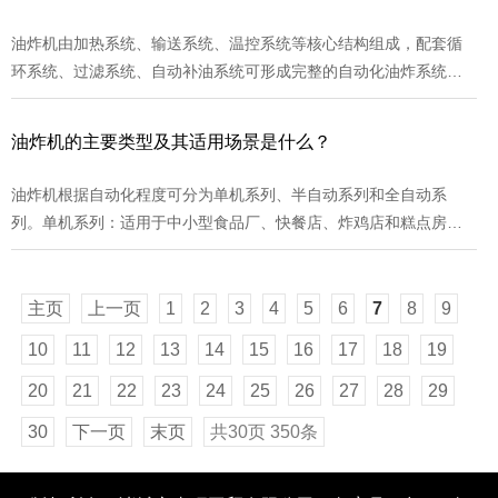
制、油炸时间设定等，但仍需人工添加食品和翻动食品，适用于中
小规模食品加工厂。全自动油炸机：可自动完成添加食品、控制油
油炸机由加热系统、输送系统、温控系统等核心结构组成，配套循
温、翻动食品、排出炸油等一系列制作， 适用于大规模食品加工
环系统、过滤系统、自动补油系统可形成完整的自动化油炸系统。
厂，可显著提生产效率和产品质量。 按结构形式分类圆锅油炸机：
加热系统：采用低功率密度电加热管设计，使油温控制不过180℃，
自带搅拌，使食品油炸均匀，集搅拌、增加、滤油、自动出料为一
减缓油脂酸败。输送系统：标准履带片输送系统于成本特输送系
油炸机的主要类型及其适用场景是什么？
体， 可实现半自动化生产，适合中小规模油炸加工。...
统，可应用于裹涂类产品，内置30个产品工艺程序。温控系统：单
独外置式垂直过滤器可用于如鸡米花等裹涂类产品，确保油温稳
油炸机根据自动化程度可分为单机系列、半自动系列和全自动系
定。循环与过滤系统：两套刮渣器可油中杂质，提油的使用时间，
列。单机系列：适用于中小型食品厂、快餐店、炸鸡店和糕点房，
配套自动循环过滤系统可避免能源浪费并减少对油品的破坏。...
需人工控制油温，依赖人工制作，能源主要选用电和燃气。半自动
系列：适用于中小型食品厂，可自动控温、入料、搅拌和出料，减
少人工成本，能源采用电、导热油、煤、天然气、液化气及外部循
主页
上一页
1
2
3
4
5
6
7
8
9
环加热等。全自动系列：适用于食品生产企业，可定制设计，实现
10
11
12
13
14
15
16
17
18
19
连续自动化生产，节能且节省人工，能源与半自动系列相同，配套
自动循环过滤、自动补油等系统，提自动化程度并减少运营成本。...
20
21
22
23
24
25
26
27
28
29
30
下一页
末页
共30页 350条