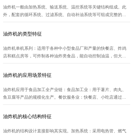
油炸机一般由加热系统、输送系统、温控系统等关键结构组成。此
外，配套的循环系统、过滤系统、自动补油系统等可组成完整的自
动油炸系统。例如，传统连续油炸机由双网带无级变速输送系统、
主油槽箱与辅助油箱组成的外循环过滤系统、PID油温自控仪数线速
油炸机的类型特征
仪表以及绳索增加装置等组成。...
油炸机单机系列：适用于各种中小型食品厂和产量的快餐店、炸鸡
店和糕点房等，可炸制各种油炸类食品，能自动控制油温，但大部
分制作仍需人工完成，能源主要选用电和燃气。半自动系列：主要
适用于中小型食品厂，可制作大部分油炸类食品，如坚果类及面制
油炸机的应用场景特征
品和膨化食品等。具有自动控温、自动入料、自动搅拌和自动出料
等特点，能减少人工成本，单机系列方便智能，能源采用电、导热
油炸机应用于食品加工全产业链：食品加工业：用于薯片、肉丸、
油、煤、天燃气、液化气以及外部循环加热等。...
鱼豆腐等产品的规模化生产。餐饮服务业：快餐店、小吃店通过小
型油炸机现场制作炸鸡、薯条，满足即时需求。农业产业化：处理
油炸坚果、蔬菜干等农产品，增加附加值。家庭厨房：小型油炸机
油炸机的核心结构特征
满足家庭制作炸土豆条、炸莲藕等需求，使用简便。...
油炸机的结构设计直接影响其实现。加热系统：采用电热管、燃气